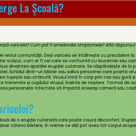
Merge La Școală?
ează varicela? Cum pot fi ameliorate simptomele? Află răspunsul l
 de restul comunității. Deși varicela se întâlnește cu precădere la 
ar scăzut, cum ar fi cei care se confruntă cu leucemie sau canc
iua dinaintea apariției erupției cutanate. Se răspândește de la 
ister, lichidul dintr-un blister sau saliva persoanei care poartă vi
are tușește sau strănută. Virusul intră în corp prin nas sau gură 
te transmite și copilului virusul, înainte de naștere. Tocmai de 
icarea persoanelor infectate să împartă aceeași cameră sau casă
ricelei?
 două de o erupție cutanată care poate cauza disconfort. Erupția
 doar câteva blistere, în vreme ce alții pot avea tot corpul acoper